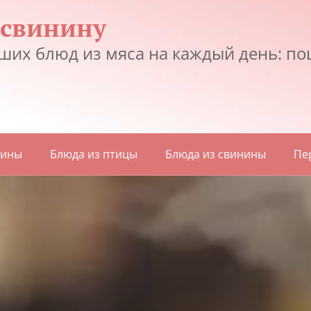
 свинину
ших блюд из мяса на каждый день: по
дины
Блюда из птицы
Блюда из свинины
Пе