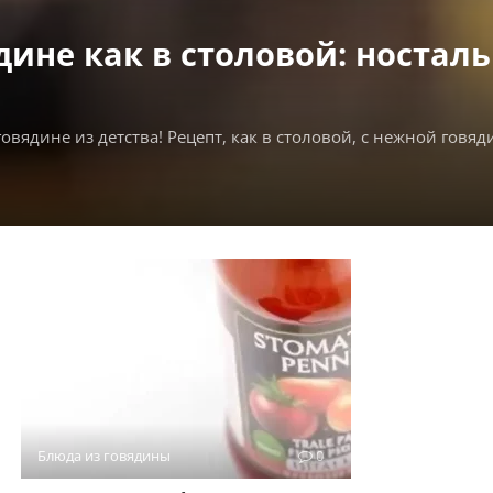
дине как в столовой: ностал
вядине из детства! Рецепт, как в столовой, с нежной говя
Блюда из говядины
0