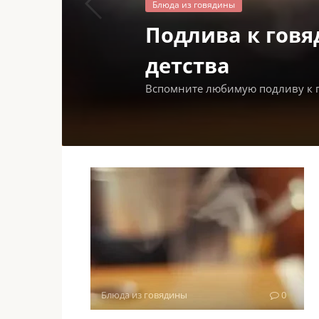
Блюда из говядины
Подлива к говя
детства
Вспомните любимую подливу к го
Блюда из говядины
0