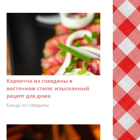
Карпаччо из говядины в
восточном стиле: изысканный
рецепт для дома
Блюда из говядины