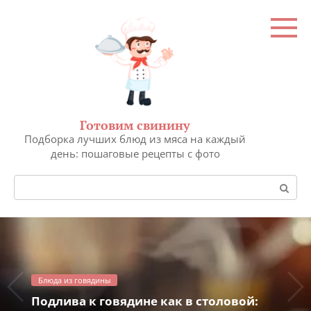
Перейти
к
контенту
Готовим свинину
Подборка лучших блюд из мяса на каждый
день: пошаговые рецепты с фото
Поиск:
Блюда из говядины
Подлива к говядине как в столовой: