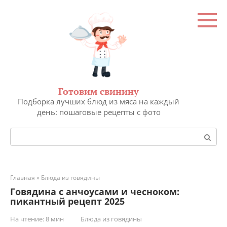
Перейти
к
контенту
Готовим свинину
Подборка лучших блюд из мяса на каждый
день: пошаговые рецепты с фото
Поиск:
Главная
»
Блюда из говядины
Говядина с анчоусами и чесноком:
пикантный рецепт 2025
На чтение:
8 мин
Блюда из говядины