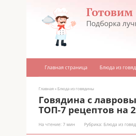
Перейти
Готовим
к
контенту
Подборка луч
Главная страница
Блюда из говя
Главная
»
Блюда из говядины
Говядина с лавровы
ТОП-7 рецептов на 2
На чтение:
7 мин
Рубрика:
Блюда из говя