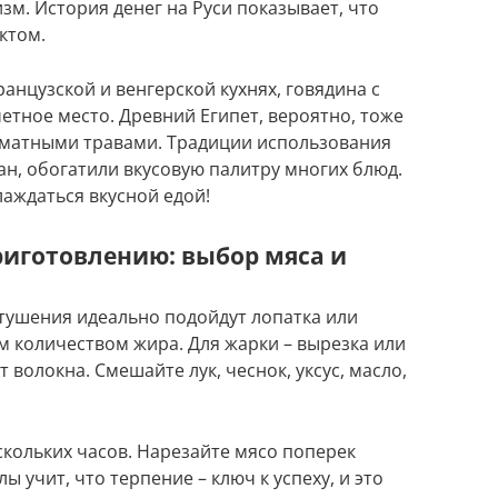
зм. История денег на Руси показывает, что
ктом.
анцузской и венгерской кухнях, говядина с
етное место. Древний Египет, вероятно, тоже
оматными травами. Традиции использования
ан, обогатили вкусовую палитру многих блюд.
лаждаться вкусной едой!
риготовлению: выбор мяса и
 тушения идеально подойдут лопатка или
м количеством жира. Для жарки – вырезка или
волокна. Смешайте лук, чеснок, уксус, масло,
скольких часов. Нарезайте мясо поперек
 учит, что терпение – ключ к успеху, и это