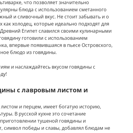
ьтиварке, что позволяет значительно
пулярны блюда с использованием сметанного
жный и сливочный вкус. Не стоит забывать и о
их как холодец, которые идеально подходят для
 Древний Египет славился своими кулинарными
 говядину готовили с использованием
чка, впервые появившаяся в пьесе Островского,
тное блюдо из говядины.
иям и наслаждайтесь вкусом говядины с
ду!
дины с лавровым листом и
листом и перцем, имеет богатую историю,
уры. В русской кухне это сочетание
 приготовлении тушеной говядины и
т, символ победы и славы, добавлял блюдам не