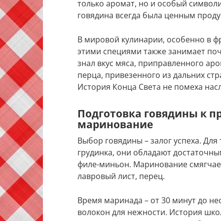
только аромат, но и особый символи
говядина всегда была ценным проду
В мировой кулинарии, особенно в фр
этими специями также занимает поч
знал вкус мяса, приправленного ар
перца, привезенного из дальних стр
История Конца Света не помеха нас
Подготовка говядины к п
маринование
Выбор говядины – залог успеха. Для
грудинка, они обладают достаточны
филе-миньон. Маринование смягчает 
лавровый лист, перец.
Время маринада – от 30 минут до не
волокон для нежности. История школы