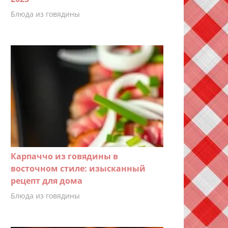
Блюда из говядины
Карпаччо из говядины в
восточном стиле: изысканный
рецепт для дома
Блюда из говядины