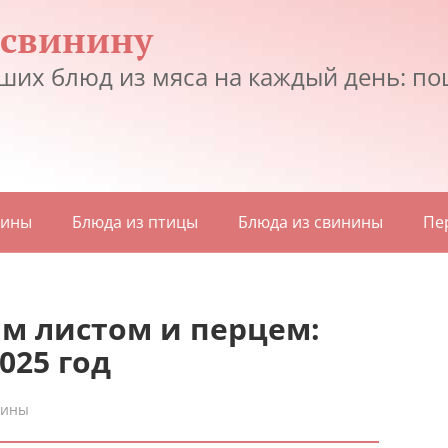
 свинину
ших блюд из мяса на каждый день: по
дины
Блюда из птицы
Блюда из свинины
Пе
м листом и перцем:
025 год
дины