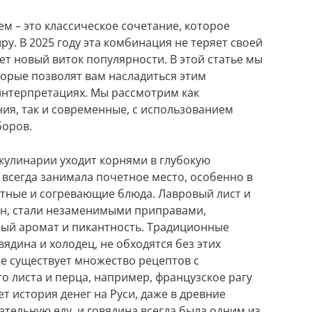
м – это классическое сочетание, которое
ру. В 2025 году эта комбинация не теряет своей
ет новый виток популярности. В этой статье мы
торые позволят вам насладиться этим
интерпретациях. Мы рассмотрим как
я, так и современные, с использованием
боров.
кулинарии уходит корнями в глубокую
а всегда занимала почетное место, особенно в
ытные и согревающие блюда. Лавровый лист и
ан, стали незаменимыми приправами,
й аромат и пикантность. Традиционные
вядина и холодец, не обходятся без этих
же существует множество рецептов с
о листа и перца, например, французское рагу
т история денег на Руси, даже в древние
тельную еду, и говядина всегда была одним из