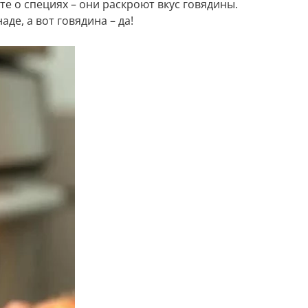
е о специях – они раскроют вкус говядины.
де, а вот говядина – да!