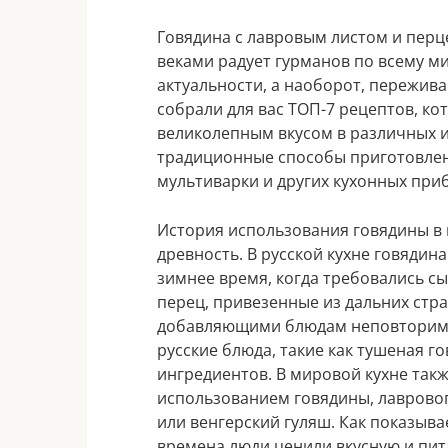
Говядина с лавровым листом и перце
веками радует гурманов по всему ми
актуальности, а наоборот, пережива
собрали для вас ТОП-7 рецептов, ко
великолепным вкусом в различных 
традиционные способы приготовлени
мультиварки и других кухонных при
История использования говядины в 
древность. В русской кухне говядин
зимнее время, когда требовались с
перец, привезенные из дальних стр
добавляющими блюдам неповторимы
русские блюда, такие как тушеная го
ингредиентов. В мировой кухне так
использованием говядины, лавровог
или венгерский гуляш. Как показывае
времена люди ценили вкусную и пита