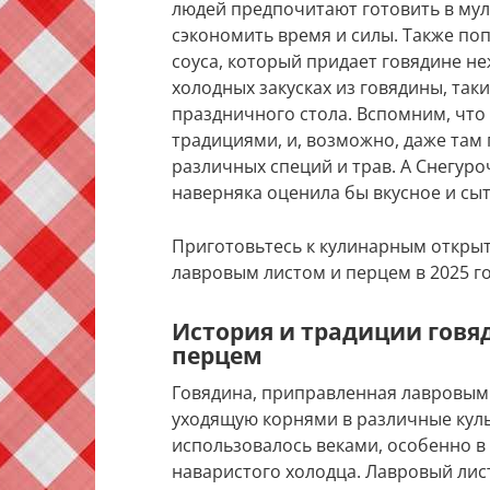
людей предпочитают готовить в мул
сэкономить время и силы. Также по
соуса, который придает говядине не
холодных закусках из говядины, так
праздничного стола. Вспомним, что
традициями, и, возможно, даже там
различных специй и трав. А Снегуро
наверняка оценила бы вкусное и сы
Приготовьтесь к кулинарным открыт
лавровым листом и перцем в 2025 го
История и традиции говя
перцем
Говядина, приправленная лавровым 
уходящую корнями в различные культ
использовалось веками, особенно в
наваристого холодца. Лавровый лис