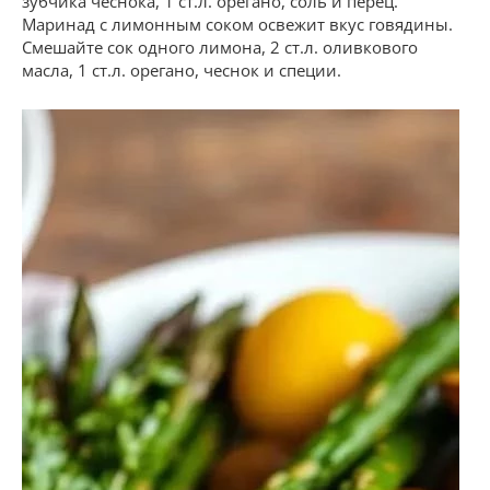
зубчика чеснока, 1 ст.л. орегано, соль и перец.
Маринад с лимонным соком освежит вкус говядины.
Смешайте сок одного лимона, 2 ст.л. оливкового
масла, 1 ст.л. орегано, чеснок и специи.