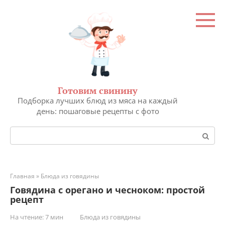
Перейти
к
контенту
Готовим свинину
Подборка лучших блюд из мяса на каждый
день: пошаговые рецепты с фото
Поиск:
Главная
»
Блюда из говядины
Говядина с орегано и чесноком: простой
рецепт
На чтение:
7 мин
Блюда из говядины