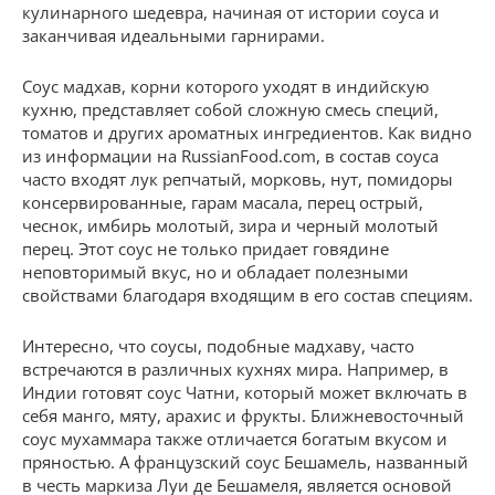
кулинарного шедевра, начиная от истории соуса и
заканчивая идеальными гарнирами.
Соус мадхав, корни которого уходят в индийскую
кухню, представляет собой сложную смесь специй,
томатов и других ароматных ингредиентов. Как видно
из информации на RussianFood.com, в состав соуса
часто входят лук репчатый, морковь, нут, помидоры
консервированные, гарам масала, перец острый,
чеснок, имбирь молотый, зира и черный молотый
перец. Этот соус не только придает говядине
неповторимый вкус, но и обладает полезными
свойствами благодаря входящим в его состав специям.
Интересно, что соусы, подобные мадхаву, часто
встречаются в различных кухнях мира. Например, в
Индии готовят соус Чатни, который может включать в
себя манго, мяту, арахис и фрукты. Ближневосточный
соус мухаммара также отличается богатым вкусом и
пряностью. А французский соус Бешамель, названный
в честь маркиза Луи де Бешамеля, является основой