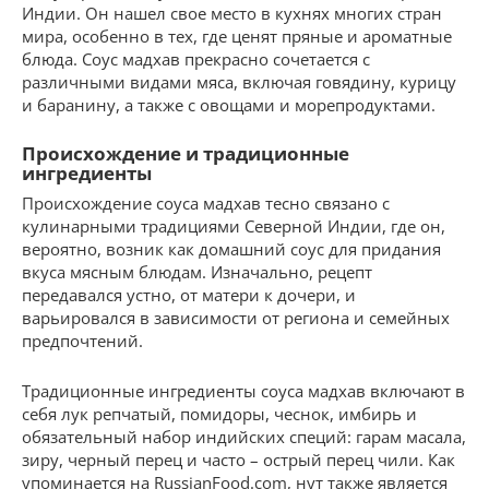
Индии. Он нашел свое место в кухнях многих стран
мира, особенно в тех, где ценят пряные и ароматные
блюда. Соус мадхав прекрасно сочетается с
различными видами мяса, включая говядину, курицу
и баранину, а также с овощами и морепродуктами.
Происхождение и традиционные
ингредиенты
Происхождение соуса мадхав тесно связано с
кулинарными традициями Северной Индии, где он,
вероятно, возник как домашний соус для придания
вкуса мясным блюдам. Изначально, рецепт
передавался устно, от матери к дочери, и
варьировался в зависимости от региона и семейных
предпочтений.
Традиционные ингредиенты соуса мадхав включают в
себя лук репчатый, помидоры, чеснок, имбирь и
обязательный набор индийских специй: гарам масала,
зиру, черный перец и часто – острый перец чили. Как
упоминается на RussianFood.com, нут также является