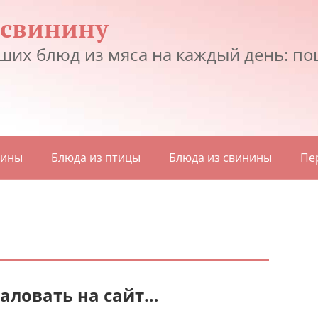
 свинину
ших блюд из мяса на каждый день: по
дины
Блюда из птицы
Блюда из свинины
Пе
аловать на сайт…