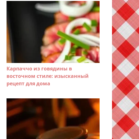
Карпаччо из говядины в
восточном стиле: изысканный
рецепт для дома