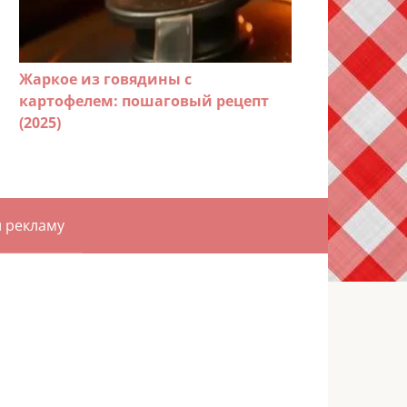
Жаркое из говядины с
картофелем: пошаговый рецепт
(2025)
и рекламу