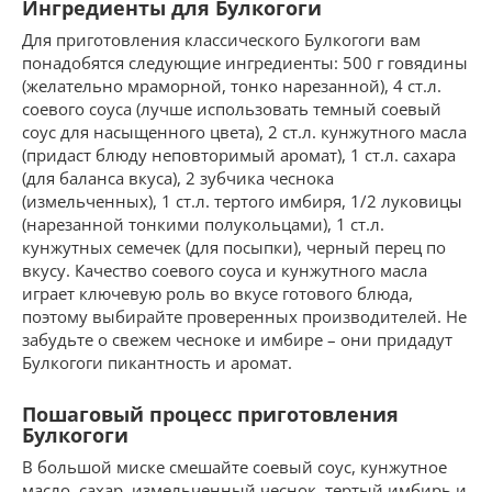
Ингредиенты для Булкогоги
Для приготовления классического Булкогоги вам
понадобятся следующие ингредиенты: 500 г говядины
(желательно мраморной, тонко нарезанной), 4 ст.л.
соевого соуса (лучше использовать темный соевый
соус для насыщенного цвета), 2 ст.л. кунжутного масла
(придаст блюду неповторимый аромат), 1 ст.л. сахара
(для баланса вкуса), 2 зубчика чеснока
(измельченных), 1 ст.л. тертого имбиря, 1/2 луковицы
(нарезанной тонкими полукольцами), 1 ст.л.
кунжутных семечек (для посыпки), черный перец по
вкусу. Качество соевого соуса и кунжутного масла
играет ключевую роль во вкусе готового блюда,
поэтому выбирайте проверенных производителей. Не
забудьте о свежем чесноке и имбире – они придадут
Булкогоги пикантность и аромат.
Пошаговый процесс приготовления
Булкогоги
В большой миске смешайте соевый соус, кунжутное
масло, сахар, измельченный чеснок, тертый имбирь и